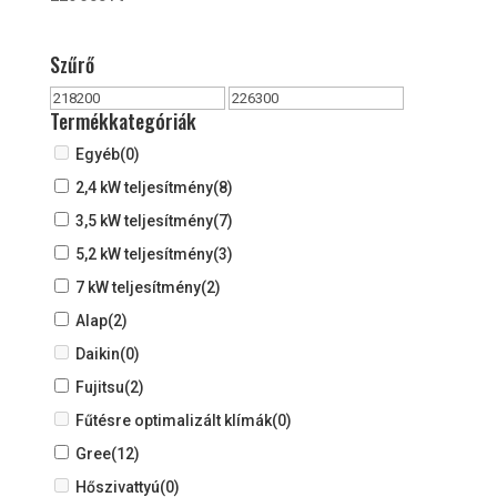
Szűrő
Termékkategóriák
Egyéb
(0)
2,4 kW teljesítmény
(8)
3,5 kW teljesítmény
(7)
5,2 kW teljesítmény
(3)
7 kW teljesítmény
(2)
Alap
(2)
Daikin
(0)
Fujitsu
(2)
Fűtésre optimalizált klímák
(0)
Gree
(12)
Hőszivattyú
(0)