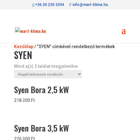
+36 20 230 3294
info@mart-klima.hu
Kezdőlap
/ “SYEN” címkével rendelkező termékek
SYEN
Mind a(z) 2 találat megjelenítve
Syen Bora 2,5 kW
218 200
Ft
Syen Bora 3,5 kW
226 300
Ft