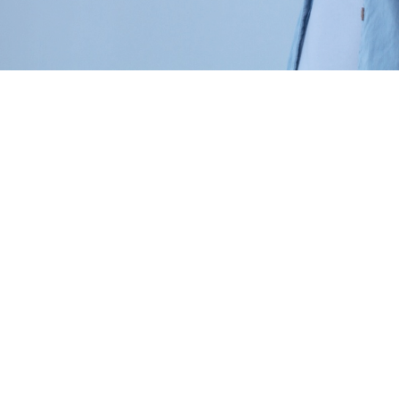
KÜLDÉS
SZÉKHELY, POSTACÍM
6400 Kiskunhalas,
Bercsényi u. 6.
Web:
www.mart-klima.hu