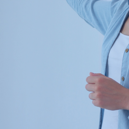
Adatkezelés
Elolvastam és elfogadom az
adatkezelési
szabályzatot