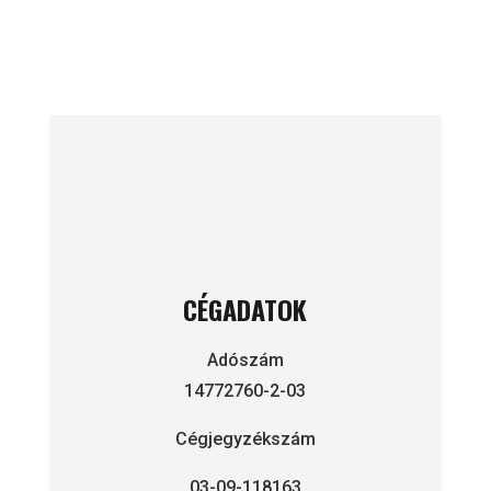
E-mail:
info@mart-klima.hu
CÉGADATOK
Adószám
14772760-2-03
Cégjegyzékszám
03-09-118163